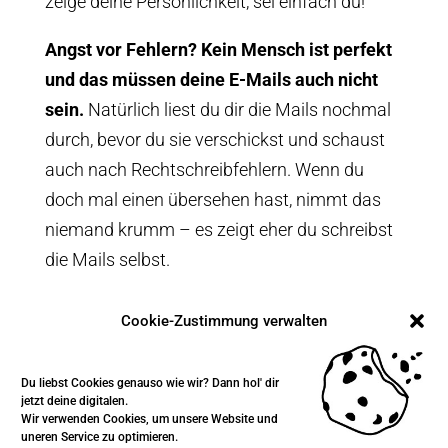
zeige deine Persönlichkeit, sei einfach du!
Angst vor Fehlern? Kein Mensch ist perfekt
und das müssen deine E-Mails auch nicht
sein.
Natürlich liest du dir die Mails nochmal
durch, bevor du sie verschickst und schaust
auch nach Rechtschreibfehlern. Wenn du
doch mal einen übersehen hast, nimmt das
niemand krumm – es zeigt eher du schreibst
die Mails selbst.
Deine
E-Mails unterhalten
und
geben
deinen
Cookie-Zustimmung verwalten
Lesern einen
echten Mehrwert
. Du baust
Vertrauen und Bindung auf, sie schätzen
Du liebst Cookies genauso wie wir? Dann hol' dir
deine Informationen. Das
Verkaufen passiert
jetzt deine digitalen.
Wir verwenden Cookies, um unsere Website und
fast automatisch
, indem du ihnen erzählst
uneren Service zu optimieren.