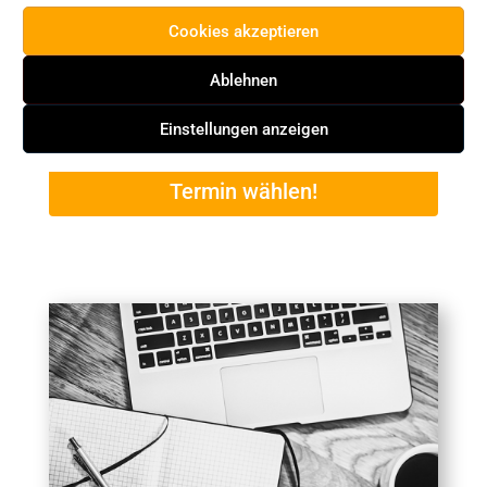
„was“ sie tun sollen, „was“ wichtig ist. Das
Cookies akzeptieren
„wie“ gibt es in deinen Produkten.
Ablehnen
Hast du Fragen? Brauchst du eine
Einstellungen anzeigen
individuelle Beratung? JETZT
Termin wählen!