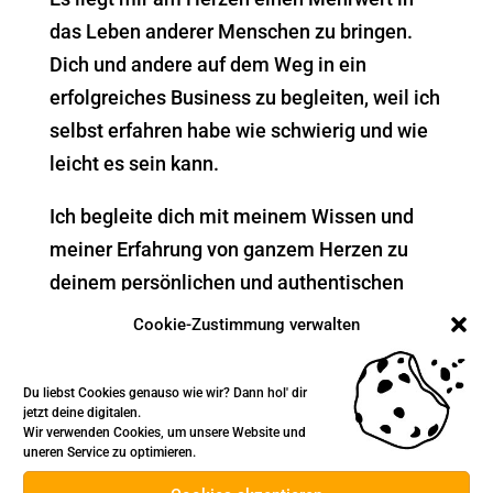
das Leben anderer Menschen zu bringen.
Dich und andere auf dem Weg in ein
erfolgreiches Business zu begleiten, weil ich
selbst erfahren habe wie schwierig und wie
leicht es sein kann.
Ich begleite dich mit meinem Wissen und
meiner Erfahrung von ganzem Herzen zu
deinem persönlichen und authentischen
Logo, deiner Webseite sowie mit
Cookie-Zustimmung verwalten
zusätzlichen Produkten zu deinem
Cooperate Design.
Du liebst Cookies genauso wie wir? Dann hol' dir
jetzt deine digitalen.
Du kannst bei mir folgendes für dein
Wir verwenden Cookies, um unsere Website und
uneren Service zu optimieren.
erfolgreiches Business erhalten: